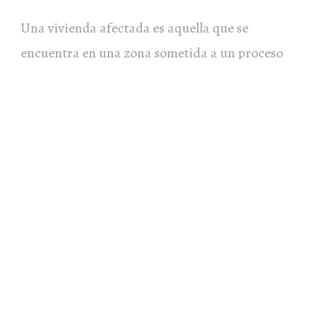
Una vivienda afectada es aquella que se
encuentra en una zona sometida a un proceso
de transformación urbanística. Esta
transformación puede consistir en la
construcción de una nueva infraestructura, la
modificación de un plan urbanístico o la
realización de obras públicas.
¿QUIERES SABER MÁS?
https://consultorinmobiliario.net/justicia-y-
delitos-urbanisticos-un-analisis-legal/